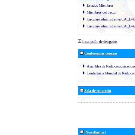
Estados Miembros
Miembros del Sector
Circulare administrativa CACE/4
Circulare administrativa CACE/4
Inscripción de delegados
Conferencias conexas
Asamblea de Radiocomunicacion
Conferencia Mundial de Radioc
Sala de redacción
[Newsflashes]