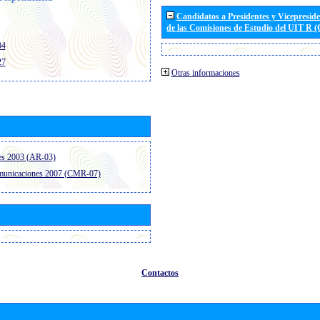
Candidatos a Presidentes y Vicepresid
de las Comisiones de Estudio del UIT R 
04
27
Otras informaciones
es 2003 (AR-03)
omunicaciones 2007 (CMR-07)
Contactos