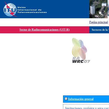
Pagína principal
Sector de Radiocomunicaciones (UIT-R)
Sectores de la
Información general
Invitaciones, registro y otra c