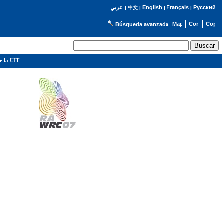
English
Français
Русский
عربي
|
中文
|
|
|
Búsqueda avanzada
e la UIT