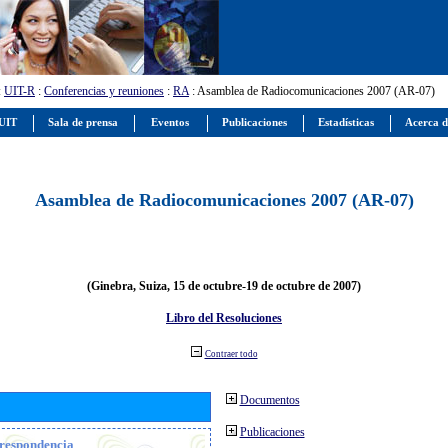
:
UIT-R
:
Conferencias y reuniones
:
RA
: Asamblea de Radiocomunicaciones 2007 (AR-07)
 UIT
Sala de prensa
Eventos
Publicaciones
Estadísticas
Acerca d
Asamblea de Radiocomunicaciones 2007 (AR-07)
(Ginebra, Suiza, 15 de octubre-19 de octubre de 2007)
Libro del Resoluciones
Contraer todo
Documentos
Publicaciones
orrespondencia