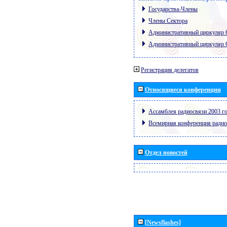
Государства-Члены
Члены Сектора
Административный циркуляр
Административный циркуляр
Регистрация делегатов
Относящиеся конференции
Ассамблея радиосвязи 2003 го
Всемирная конференция радио
Отдел новостей
[Newsflashes]