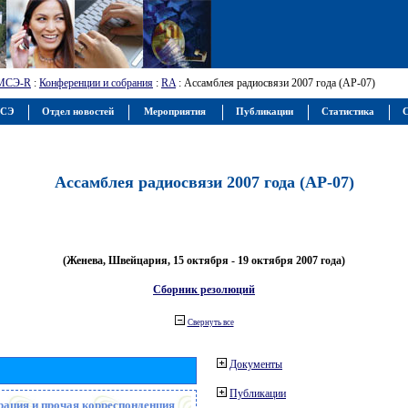
МСЭ-R
:
Конференции и собрания
:
RA
: Ассамблея радиосвязи 2007 года (АР-07)
МСЭ
Отдел новостей
Мероприятия
Публикации
Статистика
С
Ассамблея радиосвязи 2007 года (АР-07)
(Женева, Швейцария, 15 октября - 19 октября 2007 года)
Сборник резолюций
Свернуть все
Документы
Публикации
рация и прочая корреспонденция