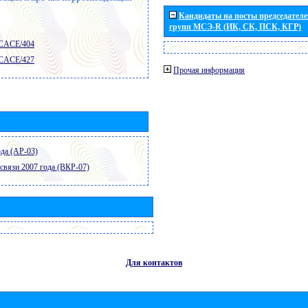
Кандидаты на посты председателей
групп МСЭ-R (ИК, СК, ПСК, КГР)
 CACE/404
 CACE/427
Прочая информация
да (АР-03)
связи 2007 года (ВКР-07)
Для контактов