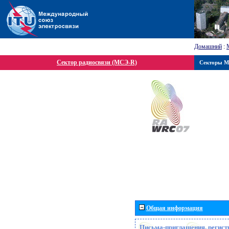
Домашний
:
Сектор радиосвязи (МСЭ-R)
Секторы 
Общая информация
Письма-приглашения, регист