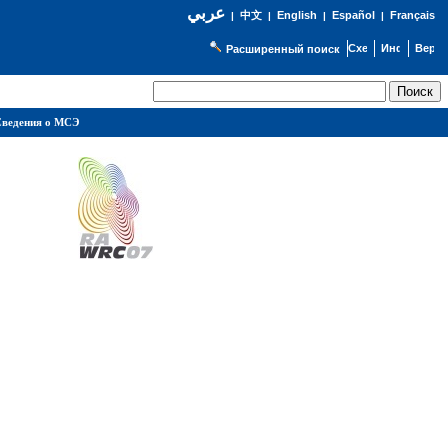
عربي
English
Español
Français
|
中文
|
|
|
Расширенный поиск
ведения о МСЭ