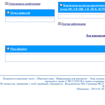
Относящиеся конференции
Кандидаты на посты председател
групп МСЭ-R (ИК, СК, ПСК, КГР)
Отдел новостей
Прочая информация
Для контакто
[Newsflashes]
Подняться в верхнюю часть
-
Обратная связь
-
Информация для контактов
-
Знак охраны
авторского права © МСЭ 2026
Все права сохранены
По вопросам, связанным с этой страницей, обращаться :
Координатор Web-страницы МСЭ-
R
Обновлено : 2013-01-30