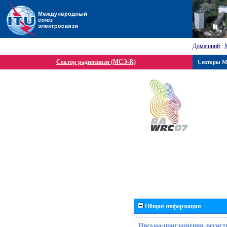
Домашний
:
Сектор радиосвязи (МСЭ-R)
Секторы 
Общая информация
Письма-приглашения, регист