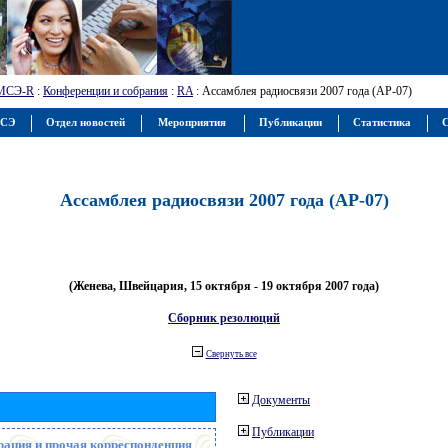
МСЭ-R
:
Конференции и собрания
:
RA
: Ассамблея радиосвязи 2007 года (АР-07)
МСЭ
Отдел новостей
Мероприятия
Публикации
Статистика
С
Ассамблея радиосвязи 2007 года (АР-07)
(Женева, Швейцария, 15 октября - 19 октября 2007 года)
Сборник резолюций
Свернуть все
Документы
Публикации
рация и прочая корреспонденция