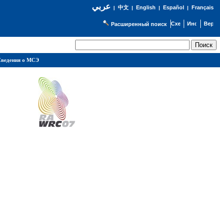
عربي
English
Español
Français
|
中文
|
|
|
Расширенный поиск
ведения о МСЭ