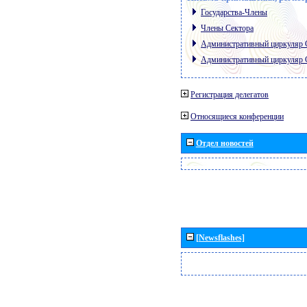
Государства-Члены
Члены Сектора
Административный циркуляр
Административный циркуляр
Регистрация делегатов
Относящиеся конференции
Отдел новостей
[Newsflashes]