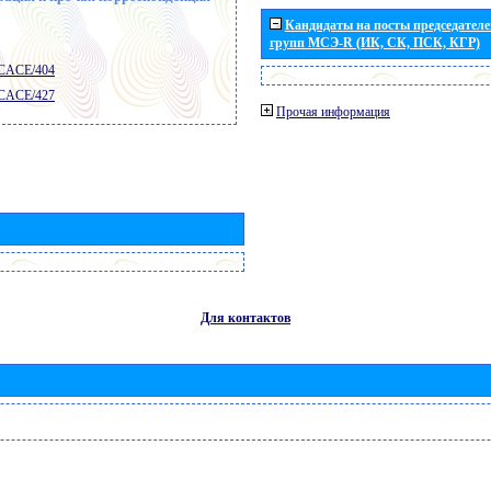
Кандидаты на посты председателей
групп МСЭ-R (ИК, СК, ПСК, КГР)
 CACE/404
 CACE/427
Прочая информация
Для контактов