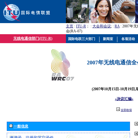
主页
:
ITU-R
； :
大会和会议
; :
RA
: 2007
会(RA-07)
无线电通信部门(ITU-R)
国际电联三大部门
新闻室
各项活动
2007年无线电通信全会(
(2007年10月15日-10月19日
«决议汇编»
全部收缩
一般信息
邀请函、注册和其它函件