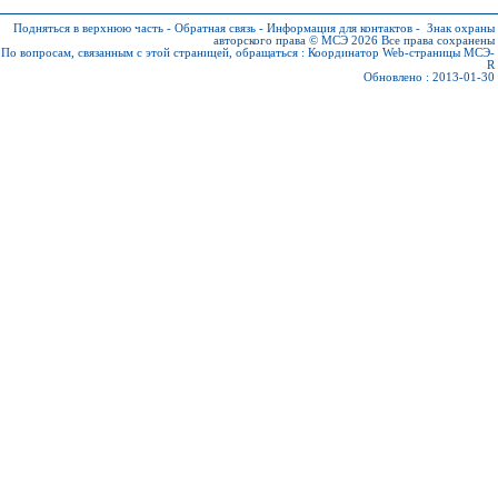
Подняться в верхнюю часть
-
Обратная связь
-
Информация для контактов
-
Знак охраны
авторского права © МСЭ 2026
Все права сохранены
По вопросам, связанным с этой страницей, обращаться :
Координатор Web-страницы МСЭ-
R
Обновлено : 2013-01-30