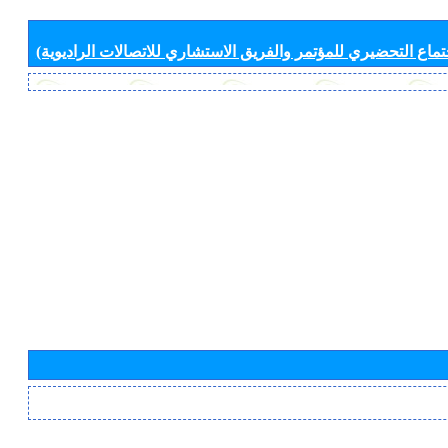
جتماع التحضيري للمؤتمر والفريق الاستشاري للاتصالات الراديوية)