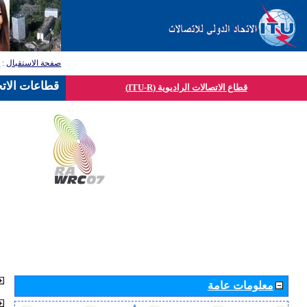
صفحة الاستقبال
:
ق
قطاعات الاتح
قطاع الاتصالات الراديوية (ITU-R)
معلومات عامة