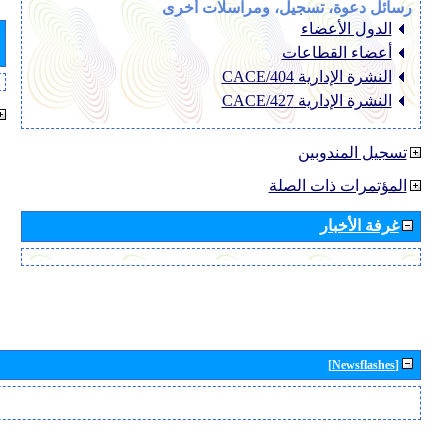
رسائل دعوة، تسجيل، ومراسلات أخرى
الدول الأعضاء
أعضاء القطاعات
النشرة الإدارية CACE/404
النشرة الإدارية CACE/427
تسجيل المندوبين
المؤتمرات ذات الصلة
غرفة الأخبار
[Newsflashes]