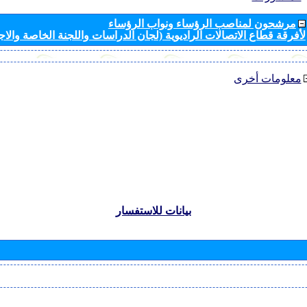
مرشحون لمناصب الرؤساء ونواب الرؤساء
لأفرقة قطاع الاتصالات الراديوية (لجان الدراسات واللجنة الخاصة والا
معلومات أخرى
بيانات للاستفسار