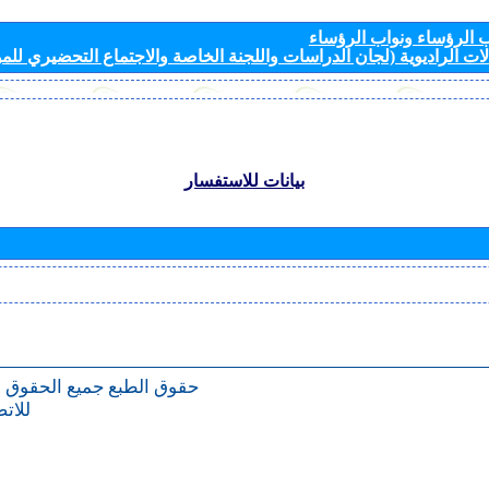
الرؤساء ونواب الرؤساء
ات الراديوية (لجان الدراسات واللجنة الخاصة والاجتماع التحضيري للمؤ
بيانات للاستفسار
حقوق الطبع
جميع الحقوق 
للات