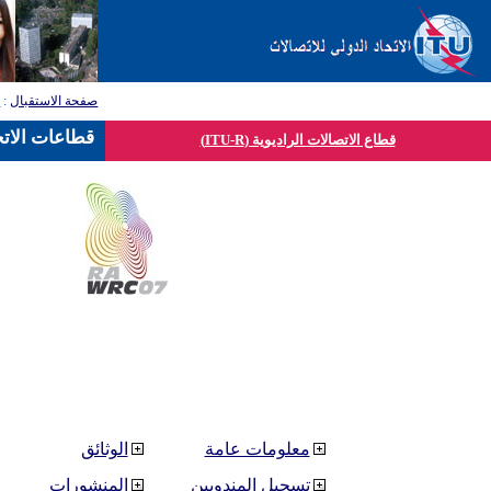
صفحة الاستقبال
:
ق
قطاعات الاتح
قطاع الاتصالات الراديوية (ITU-R)
معلومات عامة
الوثائق
تسجيل المندوبين
المنشورات