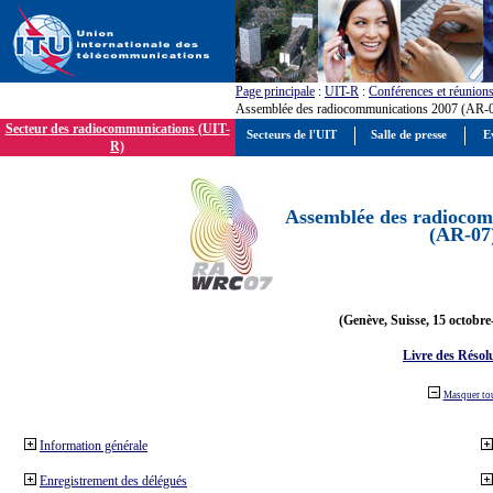
Page principale
:
UIT-R
:
Conférences et réunion
Assemblée des radiocommunications 2007 (AR-
Secteur des radiocommunications (UIT-
Secteurs de l'UIT
Salle de presse
E
R)
Assemblée des radiocom
(AR-07
(Genève, Suisse, 15 octobre
Livre des Résol
Masquer to
Information générale
Enregistrement des délégués