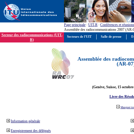
Page principale
:
UIT-R
:
Conférences et réunion
Assemblée des radiocommunications 2007 (AR-
Secteur des radiocommunications (UIT-
Secteurs de l'UIT
Salle de presse
E
R)
Assemblée des radiocom
(AR-07
(Genève, Suisse, 15 octobre
Livre des Résol
Masquer to
Information générale
Enregistrement des délégués