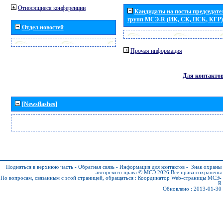
Относящиеся конференции
Кандидаты на посты председател
групп МСЭ-R (ИК, СК, ПСК, КГР)
Отдел новостей
Прочая информация
Для контакто
[Newsflashes]
Подняться в верхнюю часть
-
Обратная связь
-
Информация для контактов
-
Знак охраны
авторского права © МСЭ 2026
Все права сохранены
По вопросам, связанным с этой страницей, обращаться :
Координатор Web-страницы МСЭ-
R
Обновлено : 2013-01-30