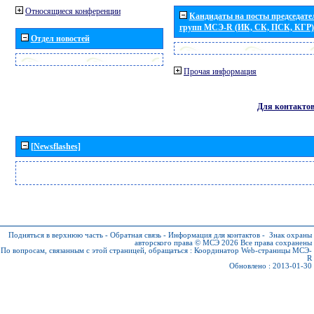
Относящиеся конференции
Кандидаты на посты председател
групп МСЭ-R (ИК, СК, ПСК, КГР)
Отдел новостей
Прочая информация
Для контакто
[Newsflashes]
Подняться в верхнюю часть
-
Обратная связь
-
Информация для контактов
-
Знак охраны
авторского права © МСЭ 2026
Все права сохранены
По вопросам, связанным с этой страницей, обращаться :
Координатор Web-страницы МСЭ-
R
Обновлено : 2013-01-30