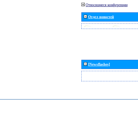
Относящиеся конференции
Отдел новостей
[Newsflashes]