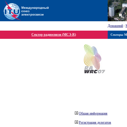
Домашний
:
Сектор радиосвязи (МСЭ-R)
Секторы 
Общая информация
Регистрация делегатов