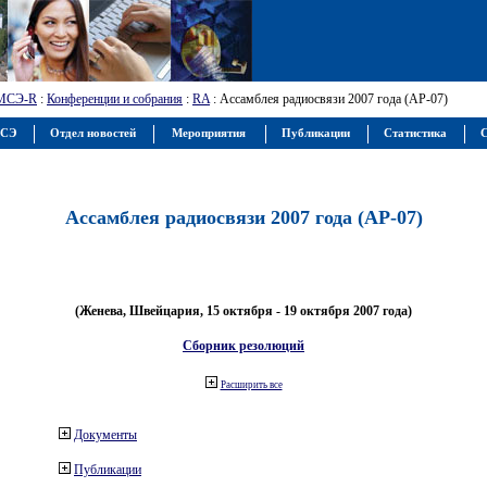
МСЭ-R
:
Конференции и собрания
:
RA
: Ассамблея радиосвязи 2007 года (АР-07)
МСЭ
Отдел новостей
Мероприятия
Публикации
Статистика
С
Ассамблея радиосвязи 2007 года (АР-07)
(Женева, Швейцария, 15 октября - 19 октября 2007 года)
Сборник резолюций
Расширить все
Документы
Публикации