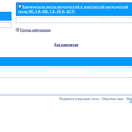
Кандидаты на посты председателей и заместителей председателей
групп МСЭ-R (ИК, СК, ПСК, КГР)
Прочая информация
Для контактов
Подняться в верхнюю часть
-
Обратная связь
-
Инф
П