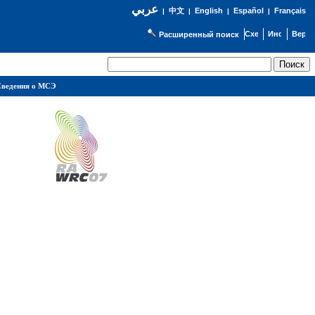
عربي
English
Español
Français
|
中文
|
|
|
Расширенный поиск
ведения о МСЭ