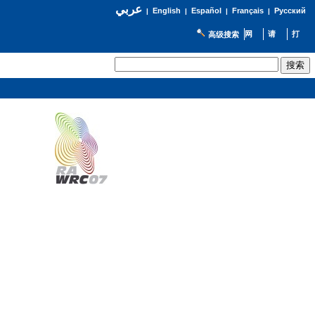
عربي
English
Español
Français
Русский
|
|
|
|
高级搜索