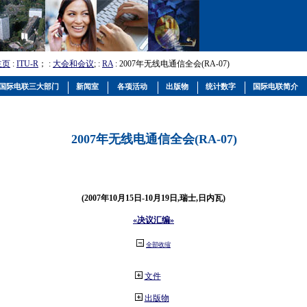
主页
:
ITU-R
； :
大会和会议
; :
RA
: 2007年无线电通信全会(RA-07)
国际电联三大部门
新闻室
各项活动
出版物
统计数字
国际电联简介
2007年无线电通信全会(RA-07)
(2007年10月15日-10月19日,瑞士,日内瓦)
«决议汇编»
全部收缩
文件
出版物