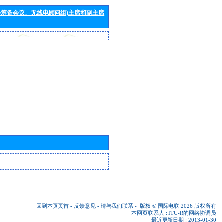
会筹备会议、无线电顾问组)主席和副主席
回到本页页首
-
反馈意见
-
请与我们联系
-
版权 © 国际电联 2026
版权所有
本网页联系人 :
ITU-R的网络协调员
最近更新日期 : 2013-01-30