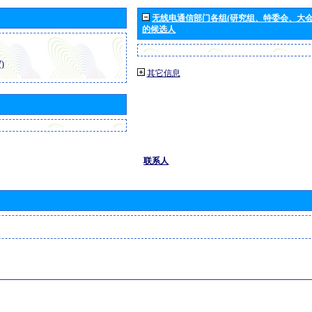
无线电通信部门各组(研究组、特委会、大
的候选人
)
其它信息
联系人