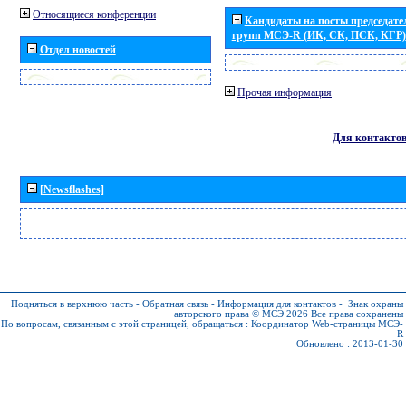
Относящиеся конференции
Кандидаты на посты председател
групп МСЭ-R (ИК, СК, ПСК, КГР)
Отдел новостей
Прочая информация
Для контакто
[Newsflashes]
Подняться в верхнюю часть
-
Обратная связь
-
Информация для контактов
-
Знак охраны
авторского права © МСЭ 2026
Все права сохранены
По вопросам, связанным с этой страницей, обращаться :
Координатор Web-страницы МСЭ-
R
Обновлено : 2013-01-30