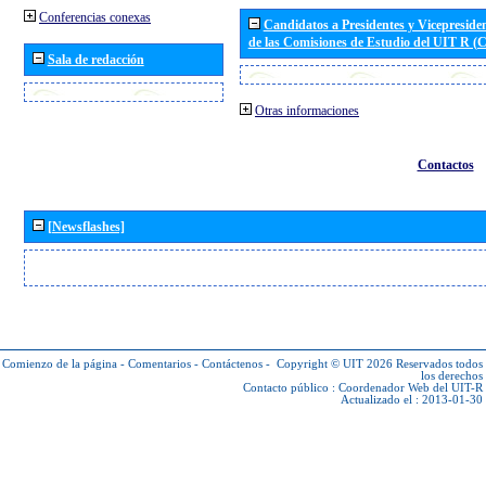
Conferencias conexas
Candidatos a Presidentes y Vicepreside
de las Comisiones de Estudio del UIT R 
Sala de redacción
Otras informaciones
Contactos
[Newsflashes]
Comienzo de la página
-
Comentarios
-
Contáctenos
-
Copyright © UIT 2026
Reservados todos
los derechos
Contacto público :
Coordenador Web del UIT-R
Actualizado el : 2013-01-30