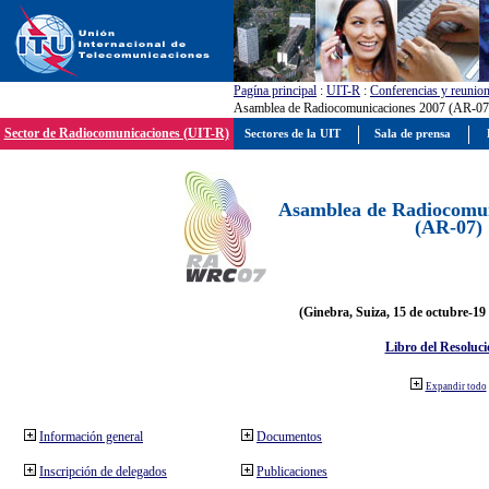
Pagína principal
:
UIT-R
:
Conferencias y reunio
Asamblea de Radiocomunicaciones 2007 (AR-07
Sector de Radiocomunicaciones (UIT-R)
Sectores de la UIT
Sala de prensa
Asamblea de Radiocomun
(AR-07)
(Ginebra, Suiza, 15 de octubre-19
Libro del Resoluci
Expandir todo
Información general
Documentos
Inscripción de delegados
Publicaciones