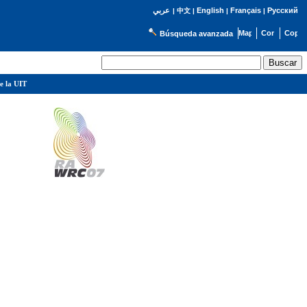
English
Français
Русский
عربي
|
中文
|
|
|
Búsqueda avanzada
e la UIT