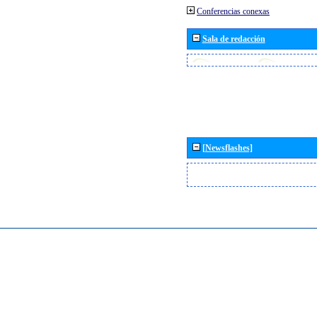
Conferencias conexas
Sala de redacción
[Newsflashes]