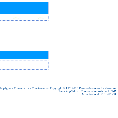
la página
-
Comentarios
-
Contáctenos
-
Copyright © UIT 2026
Reservados todos los derechos
Contacto público :
Coordenador Web del UIT-R
Actualizado el : 2013-01-30