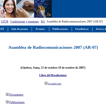
:
UIT-R
:
Conferencias y reuniones
:
RA
: Asamblea de Radiocomunicaciones 2007 (AR-07)
 UIT
Sala de prensa
Eventos
Publicaciones
Estadísticas
Acerca d
Asamblea de Radiocomunicaciones 2007 (AR-07)
(Ginebra, Suiza, 15 de octubre-19 de octubre de 2007)
Libro del Resoluciones
Expandir todo
Documentos
Publicaciones