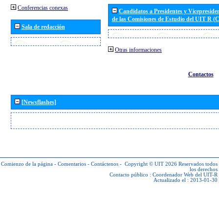
Conferencias conexas
Candidatos a Presidentes y Vicepreside
de las Comisiones de Estudio del UIT R 
Sala de redacción
Otras informaciones
Contactos
[Newsflashes]
Comienzo de la página
-
Comentarios
-
Contáctenos
-
Copyright © UIT 2026
Reservados todos
los derechos
Contacto público :
Coordenador Web del UIT-R
Actualizado el : 2013-01-30