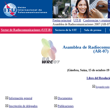
Pagína principal
:
UIT-R
:
Conferencias y reunio
Asamblea de Radiocomunicaciones 2007 (AR-07
Sector de Radiocomunicaciones (UIT-R)
Sectores de la UIT
Sala de prensa
Asamblea de Radiocomun
(AR-07)
(Ginebra, Suiza, 15 de octubre-19
Libro del Resoluci
Expandir todo
Información general
Documentos
Inscripción de delegados
Publicaciones