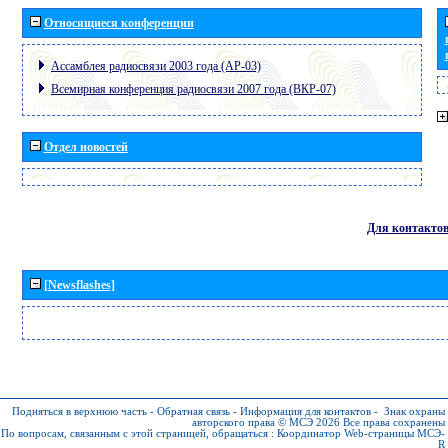
Относящиеся конференции
Ассамблея радиосвязи 2003 года (АР-03)
Всемирная конференция радиосвязи 2007 года (ВКР-07)
Отдел новостей
Для контакто
[Newsflashes]
Подняться в верхнюю часть
-
Обратная связь
-
Информация для контактов
-
Знак охраны
авторского права © МСЭ 2026
Все права сохранены
По вопросам, связанным с этой страницей, обращаться :
Координатор Web-страницы МСЭ-
R