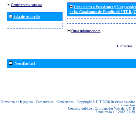
Conferencias conexas
Candidatos a Presidentes y Vicepreside
de las Comisiones de Estudio del UIT R 
Sala de redacción
Otras informaciones
Contactos
[Newsflashes]
Comienzo de la página
-
Comentarios
-
Contáctenos
-
Copyright © UIT 2026
Reservados todos
los derechos
Contacto público :
Coordenador Web del UIT-R
Actualizado el : 2013-01-30