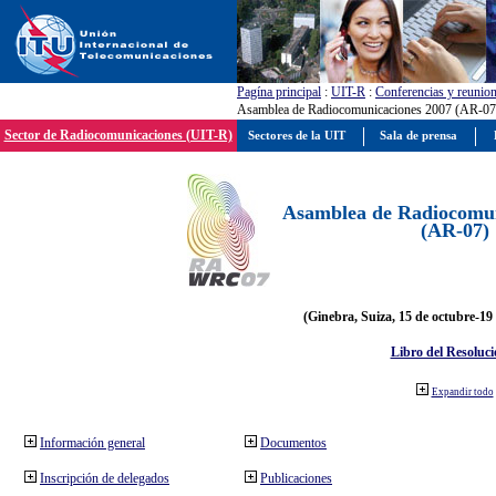
Pagína principal
:
UIT-R
:
Conferencias y reunio
Asamblea de Radiocomunicaciones 2007 (AR-07
Sector de Radiocomunicaciones (UIT-R)
Sectores de la UIT
Sala de prensa
Asamblea de Radiocomun
(AR-07)
(Ginebra, Suiza, 15 de octubre-19
Libro del Resoluci
Expandir todo
Información general
Documentos
Inscripción de delegados
Publicaciones