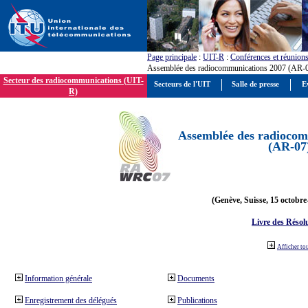
Page principale
:
UIT-R
:
Conférences et réunion
Assemblée des radiocommunications 2007 (AR-
Secteur des radiocommunications (UIT-
Secteurs de l'UIT
Salle de presse
E
R)
Assemblée des radiocom
(AR-07
(Genève, Suisse, 15 octobre
Livre des Résol
Afficher to
Information générale
Documents
Enregistrement des délégués
Publications