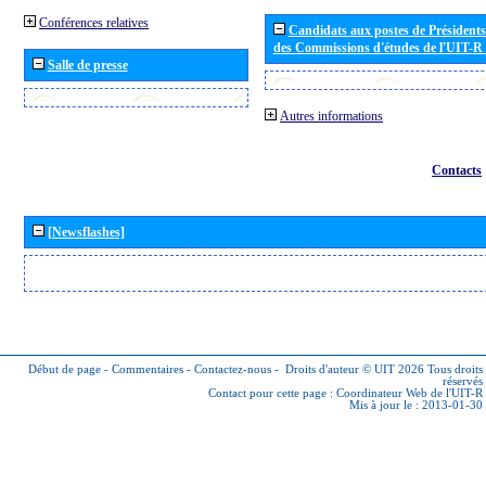
Conférences relatives
Candidats aux postes de Présidents 
des Commissions d'études de l'UIT-R
Salle de presse
Autres informations
Contacts
[Newsflashes]
Début de page
-
Commentaires
-
Contactez-nous
-
Droits d'auteur © UIT 2026
Tous droits
réservés
Contact pour cette page :
Coordinateur Web de l'UIT-R
Mis à jour le : 2013-01-30