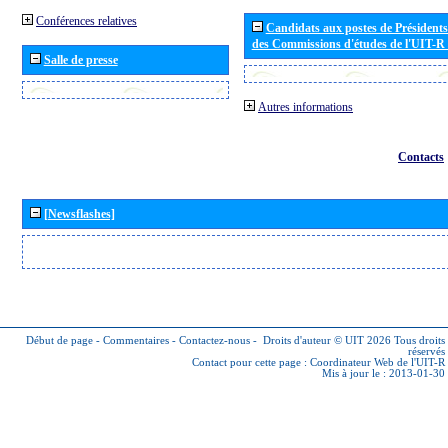
Conférences relatives
Candidats aux postes de Présidents 
des Commissions d'études de l'UIT-R
Salle de presse
Autres informations
Contacts
[Newsflashes]
Début de page
-
Commentaires
-
Contactez-nous
-
Droits d'auteur © UIT 2026
Tous droits
réservés
Contact pour cette page :
Coordinateur Web de l'UIT-R
Mis à jour le : 2013-01-30