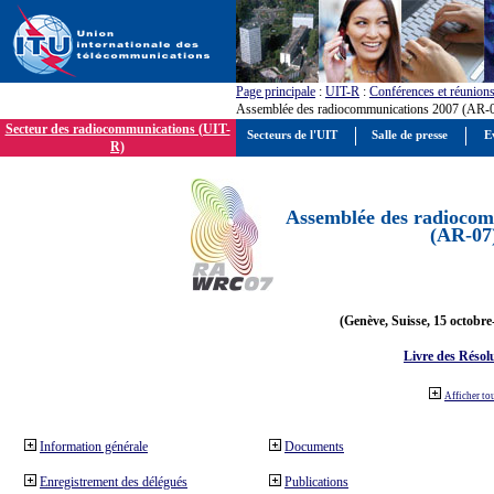
Page principale
:
UIT-R
:
Conférences et réunion
Assemblée des radiocommunications 2007 (AR-
Secteur des radiocommunications (UIT-
Secteurs de l'UIT
Salle de presse
E
R)
Assemblée des radiocom
(AR-07
(Genève, Suisse, 15 octobre
Livre des Résol
Afficher to
Information générale
Documents
Enregistrement des délégués
Publications