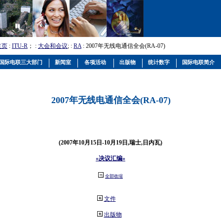
主页
:
ITU-R
； :
大会和会议
; :
RA
: 2007年无线电通信全会(RA-07)
国际电联三大部门
新闻室
各项活动
出版物
统计数字
国际电联简介
2007年无线电通信全会(RA-07)
(2007年10月15日-10月19日,瑞士,日内瓦)
«决议汇编»
全部收缩
文件
出版物