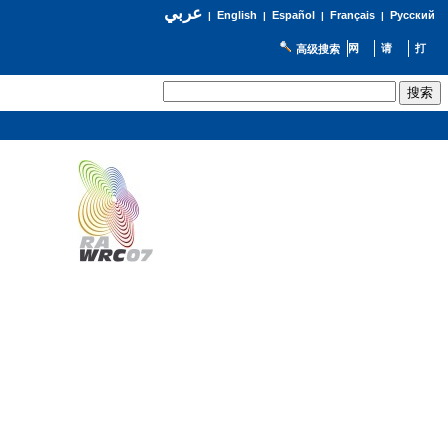
عربي
English
Español
Français
Русский
|
|
|
|
高级搜索