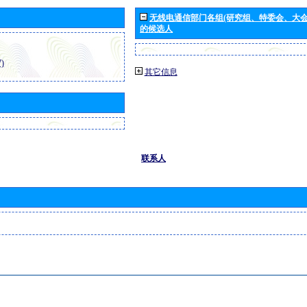
无线电通信部门各组(研究组、特委会、大
的候选人
)
其它信息
联系人