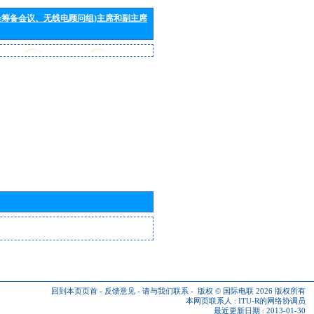
会筹备会议、无线电顾问组)主席和副主席
回到本页页首
-
反馈意见
-
请与我们联系
-
版权 © 国际电联 2026
版权所有
本网页联系人 :
ITU-R的网络协调员
最近更新日期 : 2013-01-30