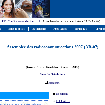
UIT-R
:
Conférences et réunions
:
RA
: Assemblée des radiocommunications 2007 (AR-07)
IT
Salle de presse
Evénements
Publications
Statistiques
À propos
Assemblée des radiocommunications 2007 (AR-07)
(Genève, Suisse, 15 octobre-19 octobre 2007)
Livre des Résolutions
Masquer tout
Documents
Publications
trement et autre correspondance