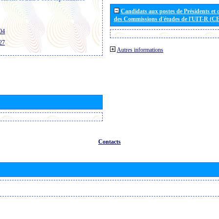
Candidats aux postes de Présidents et 
des Commissions d'études de l'UIT-R (C
04
27
Autres informations
Contacts