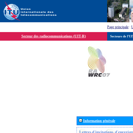
Page principale
:
Secteur des radiocommunications (UIT-R)
Secteurs de l'U
Information générale
Lettres d´invitations, d´enregis