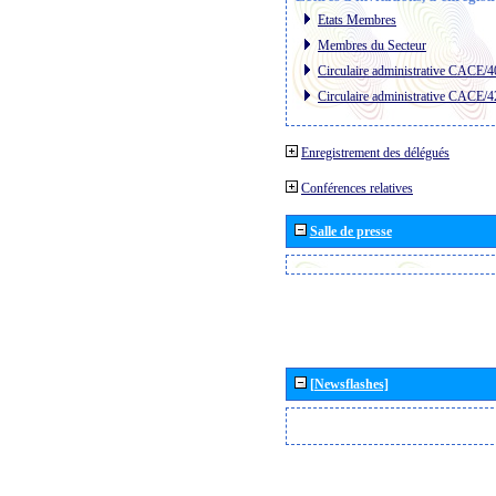
Etats Membres
Membres du Secteur
Circulaire administrative CACE/4
Circulaire administrative CACE/4
Enregistrement des délégués
Conférences relatives
Salle de presse
[Newsflashes]