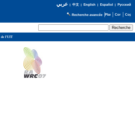
عربي
English
Español
Русский
|
中文
|
|
|
Recherche avancée
 de l'UIT