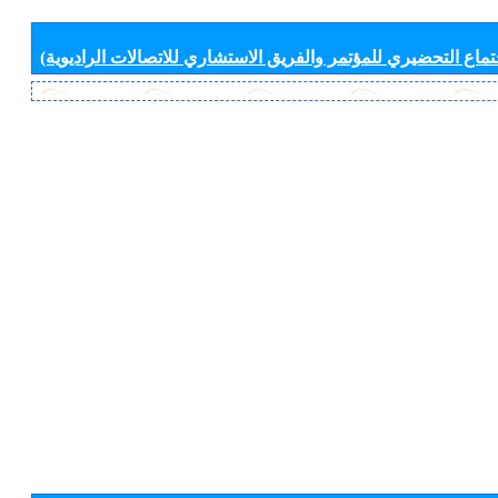
جتماع التحضيري للمؤتمر والفريق الاستشاري للاتصالات الراديوية)