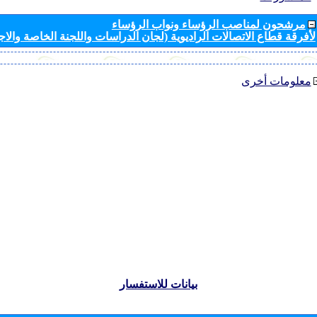
مرشحون لمناصب الرؤساء ونواب الرؤساء
لأفرقة قطاع الاتصالات الراديوية (لجان الدراسات واللجنة الخاصة والا
معلومات أخرى
بيانات للاستفسار