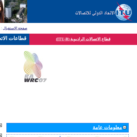
صفحة الاستقبال
:
ق
قطاعات الاتح
قطاع الاتصالات الراديوية (ITU-R)
معلومات عامة