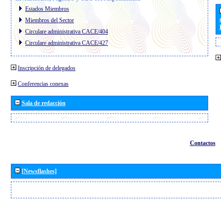
Estados Miembros
Miembros del Sector
Circulare administrativa CACE/404
Circulare administrativa CACE/427
Inscripción de delegados
Conferencias conexas
Sala de redacción
Contactos
[Newsflashes]