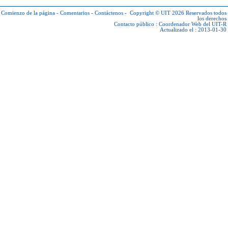
Comienzo de la página
-
Comentarios
-
Contáctenos
-
Copyright © UIT 2026
Reservados todos
los derechos
Contacto público :
Coordenador Web del UIT-R
Actualizado el : 2013-01-30