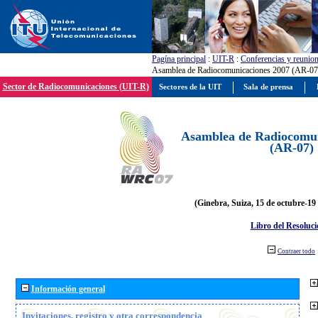
Pagína principal
:
UIT-R
:
Conferencias y reunio
Asamblea de Radiocomunicaciones 2007 (AR-07
Sector de Radiocomunicaciones (UIT-R)
Sectores de la UIT
Sala de prensa
Asamblea de Radiocomun
(AR-07)
(Ginebra, Suiza, 15 de octubre-19
Libro del Resoluci
Contraer todo
Información general
Invitaciones, registro y otra correspondencia