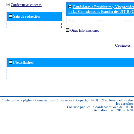
Conferencias conexas
Candidatos a Presidentes y Vicepreside
de las Comisiones de Estudio del UIT R 
Sala de redacción
Otras informaciones
Contactos
[Newsflashes]
Comienzo de la página
-
Comentarios
-
Contáctenos
-
Copyright © UIT 2026
Reservados todos
los derechos
Contacto público :
Coordenador Web del UIT-R
Actualizado el : 2013-01-30