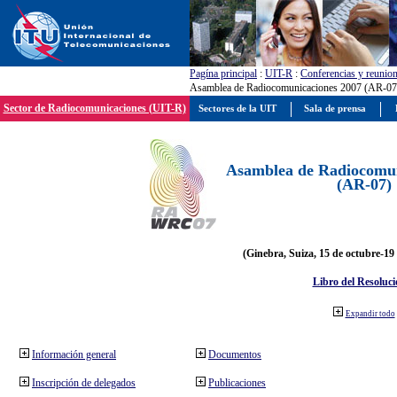
Pagína principal
:
UIT-R
:
Conferencias y reunio
Asamblea de Radiocomunicaciones 2007 (AR-07
Sector de Radiocomunicaciones (UIT-R)
Sectores de la UIT
Sala de prensa
Asamblea de Radiocomun
(AR-07)
(Ginebra, Suiza, 15 de octubre-19
Libro del Resoluci
Expandir todo
Información general
Documentos
Inscripción de delegados
Publicaciones