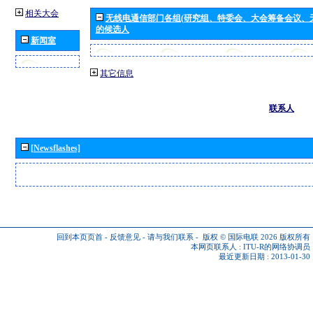
相关大会
无线电通信部门各组(研究组、特委会、大会筹备会议、
的候选人
新闻室
其它信息
联系人
[Newsflashes]
回到本页页首
-
反馈意见
-
请与我们联系
-
版权 © 国际电联 2026
版权所有
本网页联系人 :
ITU-R的网络协调员
最近更新日期 : 2013-01-30