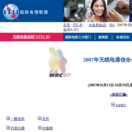
主页
:
ITU-R
； :
大会和会议
; :
RA
: 2007
会(RA-07)
无线电通信部门(ITU-R)
国际电联三大部门
新闻室
各项活动
2007年无线电通信全会(
(2007年10月15日-10月19日
«决议汇编»
全部展开
一般信息
文件
代表注册
出版物