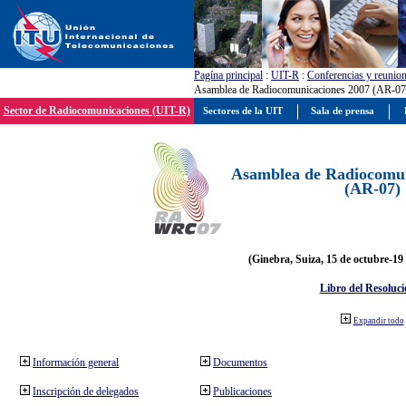
Pagína principal
:
UIT-R
:
Conferencias y reunio
Asamblea de Radiocomunicaciones 2007 (AR-07
Sector de Radiocomunicaciones (UIT-R)
Sectores de la UIT
Sala de prensa
Asamblea de Radiocomun
(AR-07)
(Ginebra, Suiza, 15 de octubre-19
Libro del Resoluci
Expandir todo
Información general
Documentos
Inscripción de delegados
Publicaciones