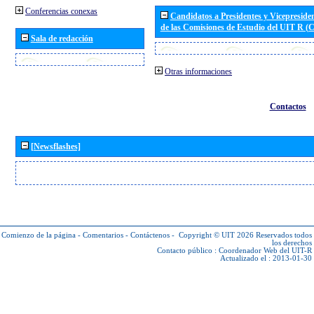
Conferencias conexas
Candidatos a Presidentes y Vicepreside
de las Comisiones de Estudio del UIT R 
Sala de redacción
Otras informaciones
Contactos
[Newsflashes]
Comienzo de la página
-
Comentarios
-
Contáctenos
-
Copyright © UIT 2026
Reservados todos
los derechos
Contacto público :
Coordenador Web del UIT-R
Actualizado el : 2013-01-30