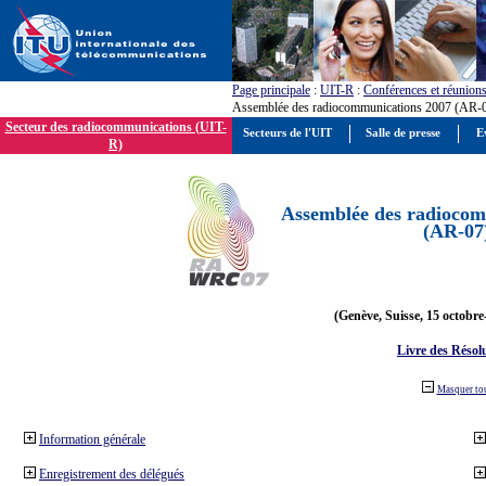
Page principale
:
UIT-R
:
Conférences et réunion
Assemblée des radiocommunications 2007 (AR-
Secteur des radiocommunications (UIT-
Secteurs de l'UIT
Salle de presse
E
R)
Assemblée des radiocom
(AR-07
(Genève, Suisse, 15 octobre
Livre des Résol
Masquer to
Information générale
Enregistrement des délégués