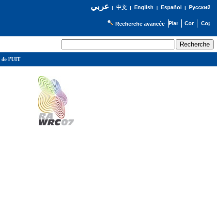
عربي
English
Español
Русский
|
中文
|
|
|
Recherche avancée
 de l'UIT