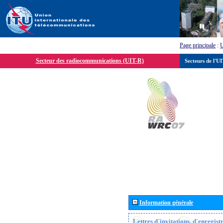
Page principale
:
Secteur des radiocommunications (UIT-R)
Secteurs de l'U
Information générale
Lettres d´invitations, d´enregis