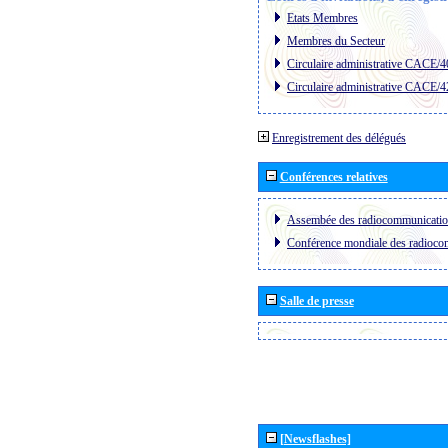
Etats Membres
Membres du Secteur
Circulaire administrative CACE/4
Circulaire administrative CACE/4
Enregistrement des délégués
Conférences relatives
Assembée des radiocommunicati
Conférence mondiale des radioc
Salle de presse
[Newsflashes]