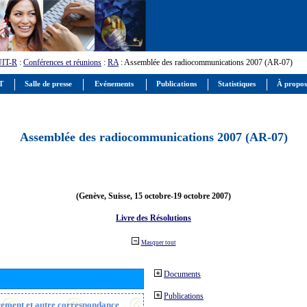
UIT-R
:
Conférences et réunions
:
RA
: Assemblée des radiocommunications 2007 (AR-07)
IT
Salle de presse
Evénements
Publications
Statistiques
À propos
Assemblée des radiocommunications 2007 (AR-07)
(Genève, Suisse, 15 octobre-19 octobre 2007)
Livre des Résolutions
Masquer tout
Documents
Publications
trement et autre correspondance