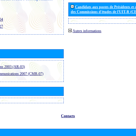
Candidats aux postes de Présidents et 
des Commissions d'études de l'UIT-R (C
04
27
Autres informations
ons 2003 (AR-03)
ommunications 2007 (CMR-07)
Contacts