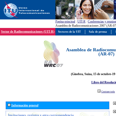
Pagína principal
:
UIT-R
:
Conferencias y reunio
Asamblea de Radiocomunicaciones 2007 (AR-07
Sector de Radiocomunicaciones (UIT-R)
Sectores de la UIT
Sala de prensa
Asamblea de Radiocomun
(AR-07)
(Ginebra, Suiza, 15 de octubre-19
Libro del Resoluci
Contraer todo
Información general
Invitaciones, registro y otra correspondencia