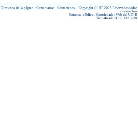
Comienzo de la página
-
Comentarios
-
Contáctenos
-
Copyright © UIT 2026
Reservados todos
los derechos
Contacto público :
Coordenador Web del UIT-R
Actualizado el : 2013-01-30