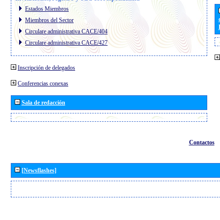
Estados Miembros
Miembros del Sector
Circulare administrativa CACE/404
Circulare administrativa CACE/427
Inscripción de delegados
Conferencias conexas
Sala de redacción
Contactos
[Newsflashes]