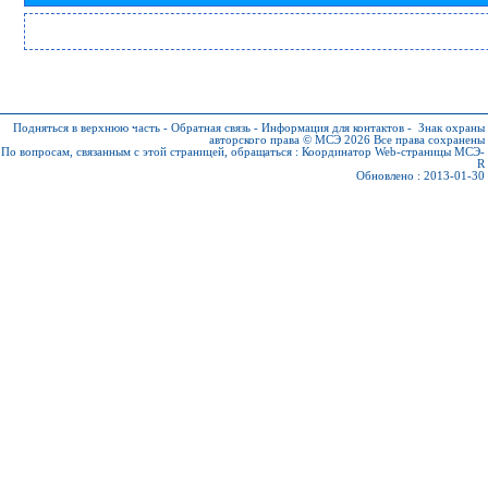
Подняться в верхнюю часть
-
Обратная связь
-
Информация для контактов
-
Знак охраны
авторского права © МСЭ 2026
Все права сохранены
По вопросам, связанным с этой страницей, обращаться :
Координатор Web-страницы МСЭ-
R
Обновлено : 2013-01-30