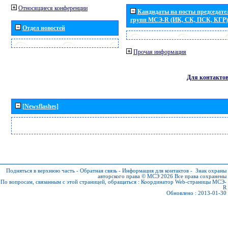
Относящиеся конференции
Кандидаты на посты председател
групп МСЭ-R (ИК, СК, ПСК, КГР)
Отдел новостей
Прочая информация
Для контакто
[Newsflashes]
Подняться в верхнюю часть
-
Обратная связь
-
Информация для контактов
-
Знак охраны
авторского права © МСЭ 2026
Все права сохранены
По вопросам, связанным с этой страницей, обращаться :
Координатор Web-страницы МСЭ-
R
Обновлено : 2013-01-30