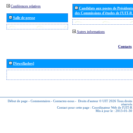
Conférences relatives
Candidats aux postes de Présidents 
des Commissions d'études de l'UIT-R
Salle de presse
Autres informations
Contacts
[Newsflashes]
Début de page
-
Commentaires
-
Contactez-nous
-
Droits d'auteur © UIT 2026
Tous droits
réservés
Contact pour cette page :
Coordinateur Web de l'UIT-R
Mis à jour le : 2013-01-30