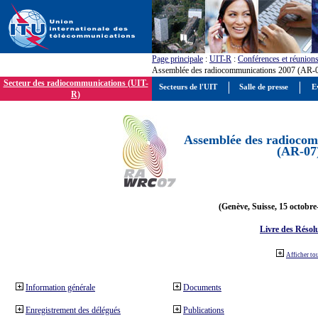
Page principale
:
UIT-R
:
Conférences et réunion
Assemblée des radiocommunications 2007 (AR-
Secteur des radiocommunications (UIT-
Secteurs de l'UIT
Salle de presse
E
R)
Assemblée des radiocom
(AR-07
(Genève, Suisse, 15 octobre
Livre des Résol
Afficher to
Information générale
Documents
Enregistrement des délégués
Publications