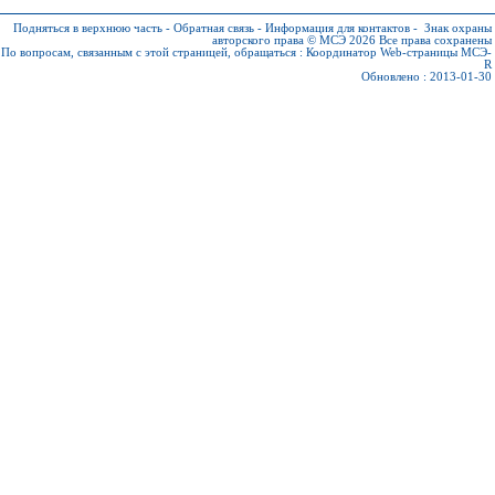
Подняться в верхнюю часть
-
Обратная связь
-
Информация для контактов
-
Знак охраны
авторского права © МСЭ 2026
Все права сохранены
По вопросам, связанным с этой страницей, обращаться :
Координатор Web-страницы МСЭ-
R
Обновлено : 2013-01-30