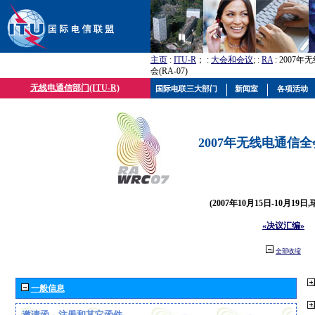
主页
:
ITU-R
； :
大会和会议
; :
RA
: 2007
会(RA-07)
无线电通信部门(ITU-R)
国际电联三大部门
新闻室
各项活动
2007年无线电通信全会(
(2007年10月15日-10月19日
«决议汇编»
全部收缩
一般信息
邀请函、注册和其它函件