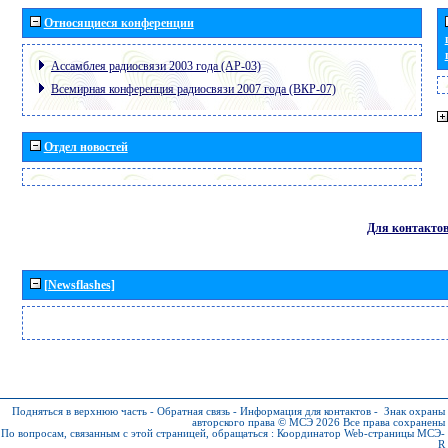
Относящиеся конференции
Ассамблея радиосвязи 2003 года (АР-03)
Всемирная конференция радиосвязи 2007 года (ВКР-07)
Отдел новостей
Для контакто
[Newsflashes]
Подняться в верхнюю часть
-
Обратная связь
-
Информация для контактов
-
Знак охраны
авторского права © МСЭ 2026
Все права сохранены
По вопросам, связанным с этой страницей, обращаться :
Координатор Web-страницы МСЭ-
R