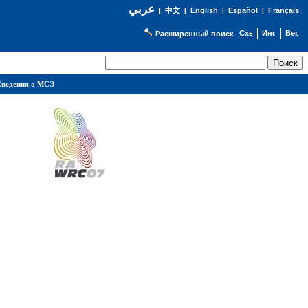
عربي
English
Español
Français
|
中文
|
|
|
Расширенный поиск
ведения о МСЭ