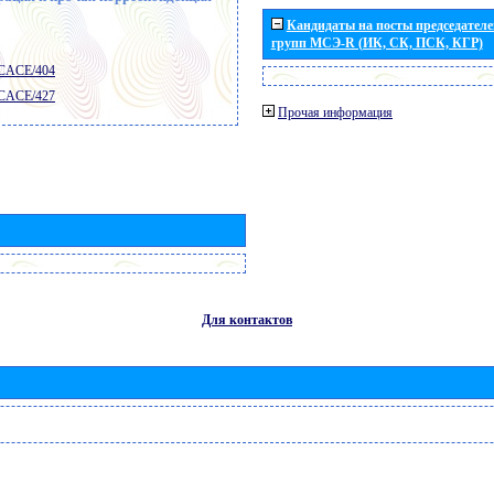
Кандидаты на посты председателей
групп МСЭ-R (ИК, СК, ПСК, КГР)
 CACE/404
 CACE/427
Прочая информация
Для контактов