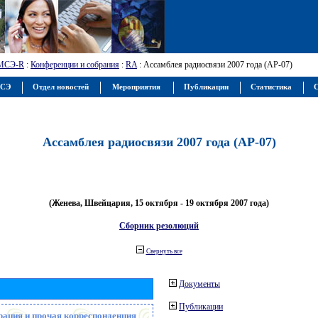
МСЭ-R
:
Конференции и собрания
:
RA
: Ассамблея радиосвязи 2007 года (АР-07)
МСЭ
Отдел новостей
Мероприятия
Публикации
Статистика
С
Ассамблея радиосвязи 2007 года (АР-07)
(Женева, Швейцария, 15 октября - 19 октября 2007 года)
Сборник резолюций
Свернуть все
Документы
Публикации
рация и прочая корреспонденция