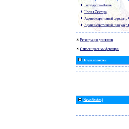
Государства-Члены
Члены Сектора
Административный циркуляр
Административный циркуляр
Регистрация делегатов
Относящиеся конференции
Отдел новостей
[Newsflashes]