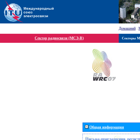
Домашний
:
Сектор радиосвязи (МСЭ-R)
Секторы 
Общая информация
Письма-приглашения, регист