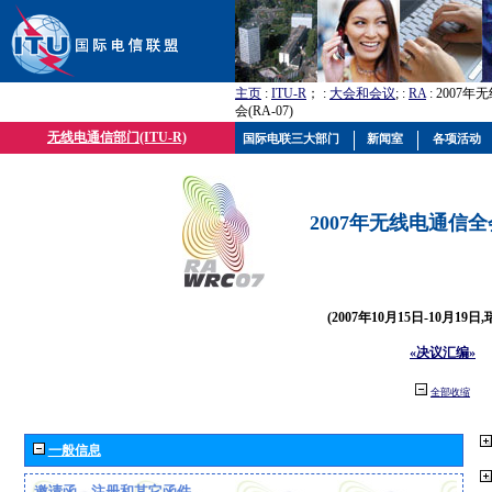
主页
:
ITU-R
； :
大会和会议
; :
RA
: 2007
会(RA-07)
无线电通信部门(ITU-R)
国际电联三大部门
新闻室
各项活动
2007年无线电通信全会(
(2007年10月15日-10月19日
«决议汇编»
全部收缩
一般信息
邀请函、注册和其它函件