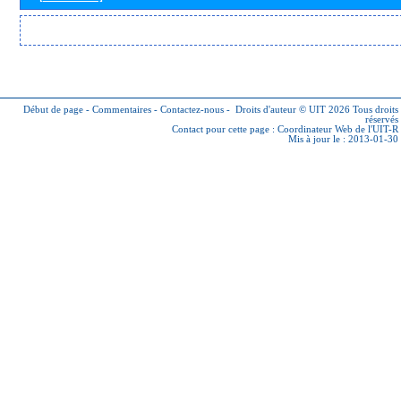
Début de page
-
Commentaires
-
Contactez-nous
-
Droits d'auteur © UIT 2026
Tous droits
réservés
Contact pour cette page :
Coordinateur Web de l'UIT-R
Mis à jour le : 2013-01-30