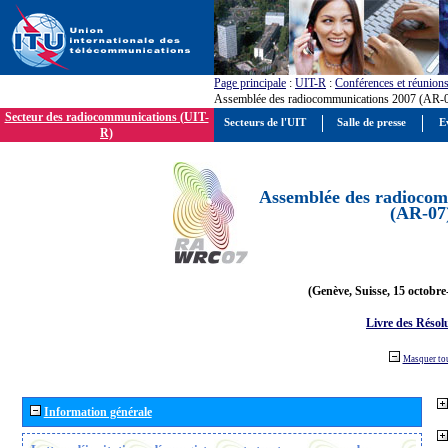
Page principale
:
UIT-R
:
Conférences et réunion
Assemblée des radiocommunications 2007 (AR-
Secteur des radiocommunications (UIT-
Secteurs de l'UIT
Salle de presse
E
R)
Assemblée des radiocom
(AR-07
(Genève, Suisse, 15 octobre
Livre des Résol
Masquer to
Information générale