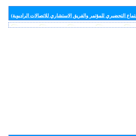
جتماع التحضيري للمؤتمر والفريق الاستشاري للاتصالات الراديوية)