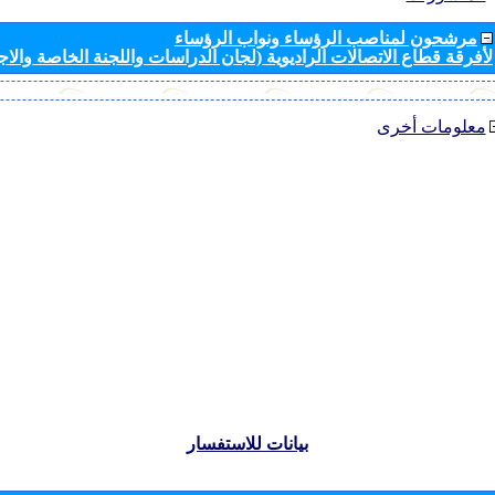
مرشحون لمناصب الرؤساء ونواب الرؤساء
لأفرقة قطاع الاتصالات الراديوية (لجان الدراسات واللجنة الخاصة والا
معلومات أخرى
بيانات للاستفسار