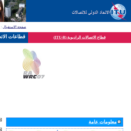
صفحة الاستقبال
:
ق
قطاعات الاتح
قطاع الاتصالات الراديوية (ITU-R)
معلومات عامة