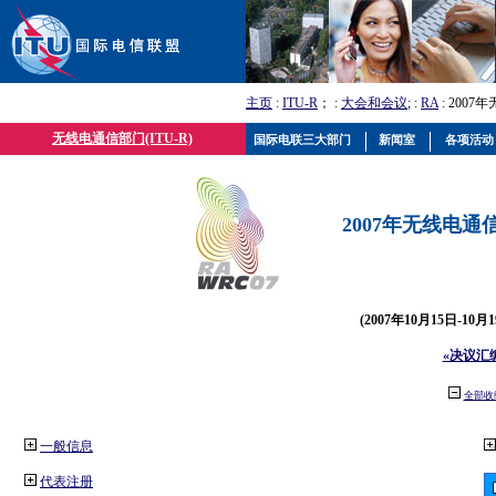
主页
:
ITU-R
； :
大会和会议
; :
RA
: 2007
无线电通信部门(ITU-R)
国际电联三大部门
新闻室
各项活动
2007年无线电通信
(2007年10月15日-10
«决议汇
全部收
一般信息
代表注册