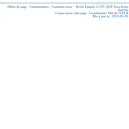
Début de page
-
Commentaires
-
Contactez-nous
-
Droits d'auteur © UIT 2026
Tous droits
réservés
Contact pour cette page :
Coordinateur Web de l'UIT-R
Mis à jour le : 2013-01-30