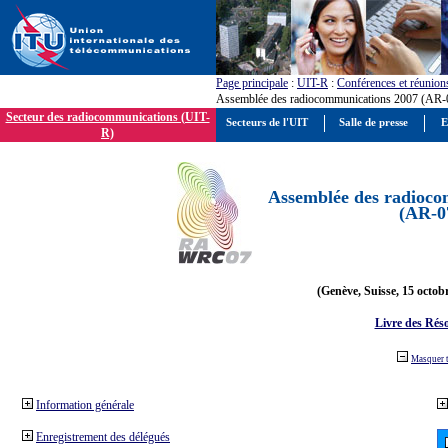
Page principale
:
UIT-R
:
Conférences et réunion
Assemblée des radiocommunications 2007 (AR-
Secteur des radiocommunications (UIT-
Secteurs de l'UIT
Salle de presse
E
R)
Assemblée des radioco
(AR-0
(Genève, Suisse, 15 octob
Livre des Réso
Masquer 
Information générale
Enregistrement des délégués