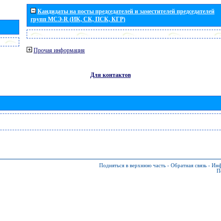
Кандидаты на посты председателей и заместителей председателей
групп МСЭ-R (ИК, СК, ПСК, КГР)
Прочая информация
Для контактов
Подняться в верхнюю часть
-
Обратная связь
-
Инф
П