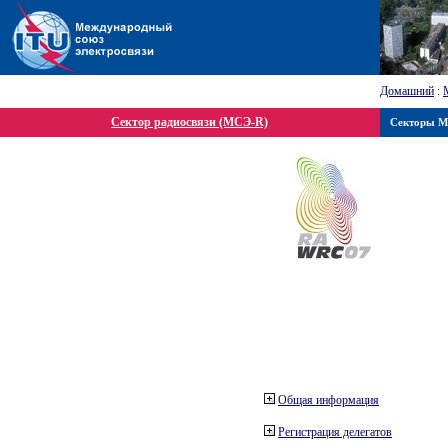
Домашний
:
Сектор радиосвязи (МСЭ-R)
Секторы 
Общая информация
Регистрация делегатов