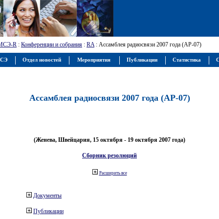
МСЭ-R
:
Конференции и собрания
:
RA
: Ассамблея радиосвязи 2007 года (АР-07)
МСЭ
Отдел новостей
Мероприятия
Публикации
Статистика
С
Ассамблея радиосвязи 2007 года (АР-07)
(Женева, Швейцария, 15 октября - 19 октября 2007 года)
Сборник резолюций
Расширить все
Документы
Публикации