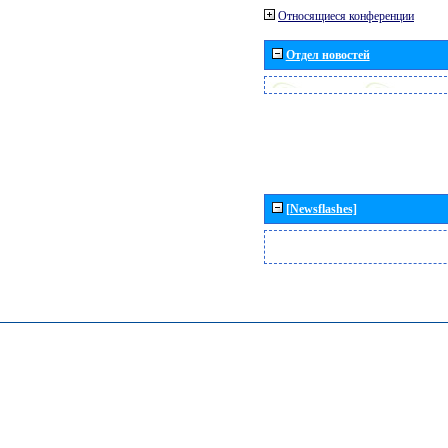
Относящиеся конференции
Отдел новостей
[Newsflashes]