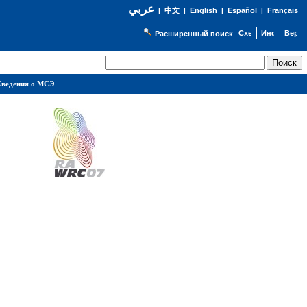
عربي
English
Español
Français
|
中文
|
|
|
Расширенный поиск
ведения о МСЭ