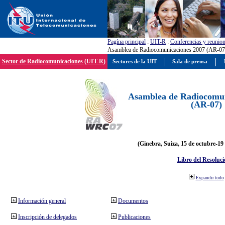
Pagína principal
:
UIT-R
:
Conferencias y reunio
Asamblea de Radiocomunicaciones 2007 (AR-07
Sector de Radiocomunicaciones (UIT-R)
Sectores de la UIT
Sala de prensa
Asamblea de Radiocomun
(AR-07)
(Ginebra, Suiza, 15 de octubre-19
Libro del Resoluci
Expandir todo
Información general
Documentos
Inscripción de delegados
Publicaciones