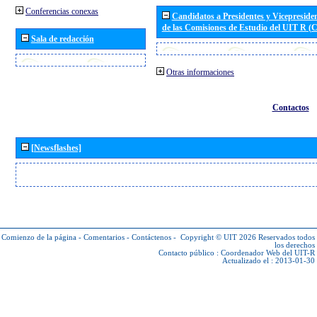
Conferencias conexas
Candidatos a Presidentes y Vicepreside
de las Comisiones de Estudio del UIT R 
Sala de redacción
Otras informaciones
Contactos
[Newsflashes]
Comienzo de la página
-
Comentarios
-
Contáctenos
-
Copyright © UIT 2026
Reservados todos
los derechos
Contacto público :
Coordenador Web del UIT-R
Actualizado el : 2013-01-30