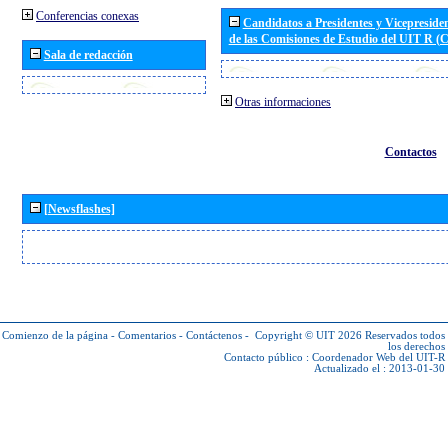
Conferencias conexas
Candidatos a Presidentes y Vicepreside
de las Comisiones de Estudio del UIT R 
Sala de redacción
Otras informaciones
Contactos
[Newsflashes]
Comienzo de la página
-
Comentarios
-
Contáctenos
-
Copyright © UIT 2026
Reservados todos
los derechos
Contacto público :
Coordenador Web del UIT-R
Actualizado el : 2013-01-30