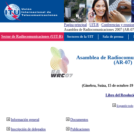
Pagína principal
:
UIT-R
:
Conferencias y reunio
Asamblea de Radiocomunicaciones 2007 (AR-07
Sector de Radiocomunicaciones (UIT-R)
Sectores de la UIT
Sala de prensa
Asamblea de Radiocomun
(AR-07)
(Ginebra, Suiza, 15 de octubre-19
Libro del Resoluci
Expandir todo
Información general
Documentos
Inscripción de delegados
Publicaciones