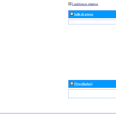
Conférences relatives
Salle de presse
[Newsflashes]