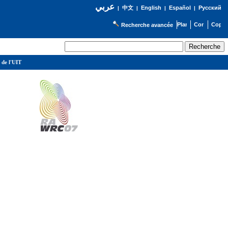
عربي
English
Español
Русский
|
中文
|
|
|
Recherche avancée
 de l'UIT