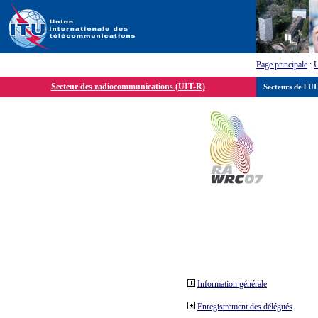
Page principale
:
Secteur des radiocommunications (UIT-R)
Secteurs de l'U
Information générale
Enregistrement des délégués