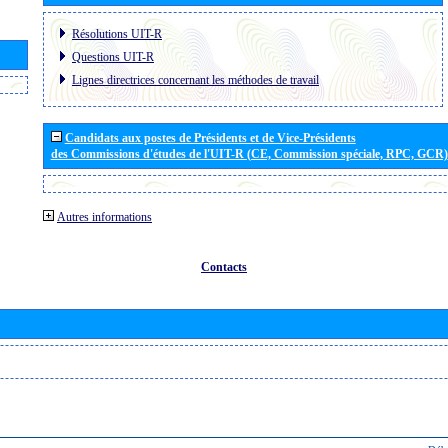
Résolutions UIT-R
Questions UIT-R
Lignes directrices concernant les méthodes de travail
Candidats aux postes de Présidents et de Vice-Présidents
des Commissions d'études de l'UIT-R (CE, Commission spéciale, RPC, GCR)
Autres informations
Contacts