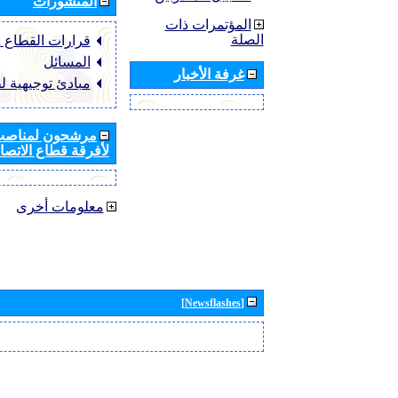
المنشورات
المؤتمرات ذات
الصلة
قرارات القطاع ‏ITU-R
المسائل
غرفة الأخبار
مبادئ توجيهية ل
مرشحون لمناصب 
لأفرقة قطاع الاتصال
معلومات أخرى
[Newsflashes]