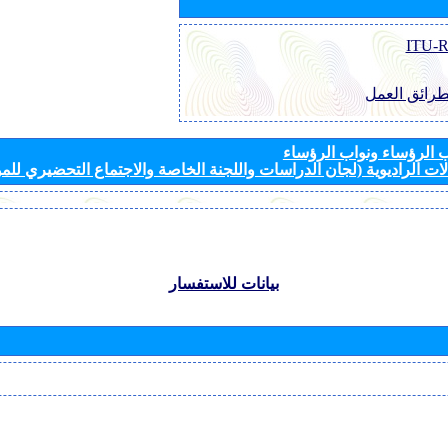
طرائق العمل
الرؤساء ونواب الرؤساء
ات الراديوية (لجان الدراسات واللجنة الخاصة والاجتماع التحضيري للمؤ
بيانات للاستفسار