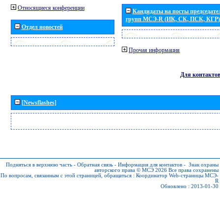
Относящиеся конференции
Кандидаты на посты председател
групп МСЭ-R (ИК, СК, ПСК, КГР)
Отдел новостей
Прочая информация
Для контакто
[Newsflashes]
Подняться в верхнюю часть
-
Обратная связь
-
Информация для контактов
-
Знак охраны
авторского права © МСЭ 2026
Все права сохранены
По вопросам, связанным с этой страницей, обращаться :
Координатор Web-страницы МСЭ-
R
Обновлено : 2013-01-30